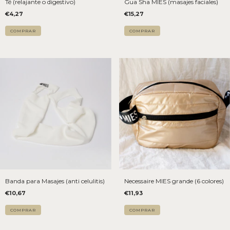
Té (relajante o digestivo)
Gua Sha MIES (masajes faciales)
€4,27
€15,27
COMPRAR
Banda para Masajes (anti celulitis)
Necessaire MIES grande (6 colores)
€10,67
€11,93
COMPRAR