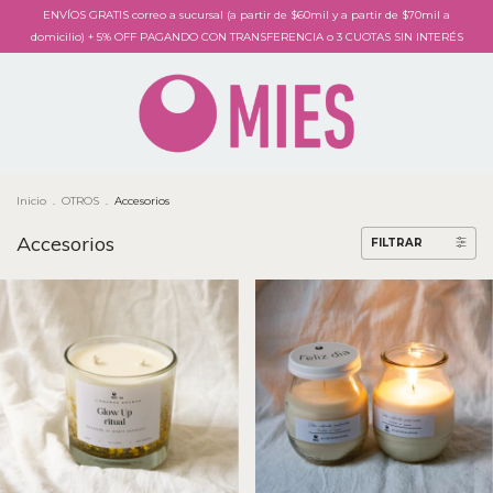
ENVÍOS GRATIS correo a sucursal (a partir de $60mil y a partir de $70mil a
domicilio) + 5% OFF PAGANDO CON TRANSFERENCIA o 3 CUOTAS SIN INTERÉS
Inicio
.
OTROS
.
Accesorios
Accesorios
FILTRAR