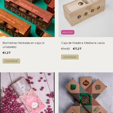
50
% OFF
Bombitas Herbales en caja (4
Caja de Madera Mediana vacía
unidades)
€14,53
€7,27
€1,27
COMPRAR