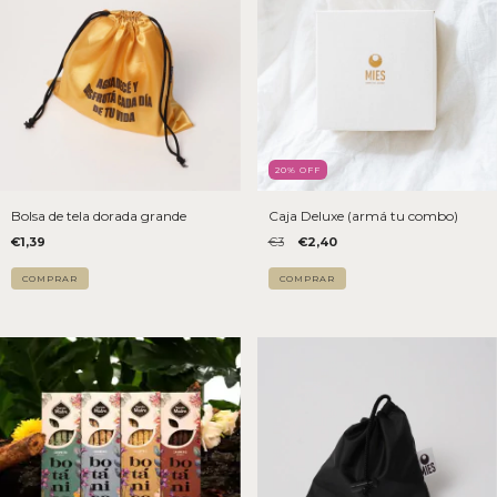
20
% OFF
Bolsa de tela dorada grande
Caja Deluxe (armá tu combo)
€1,39
€3
€2,40
COMPRAR