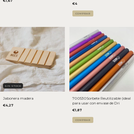
€1,67
€4
COMPRAR
SIN STOCK
Jabonera madera
700530Sorbete Reutilizable (ideal
para usar con envase de Dri
€4,27
€1,87
COMPRAR