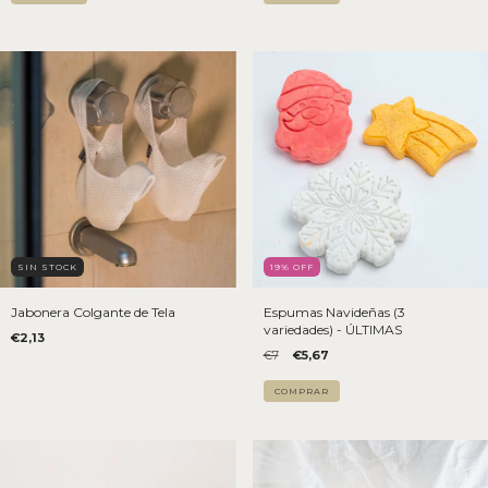
SIN STOCK
19
% OFF
Jabonera Colgante de Tela
Espumas Navideñas (3
variedades) - ÚLTIMAS
€2,13
€7
€5,67
COMPRAR