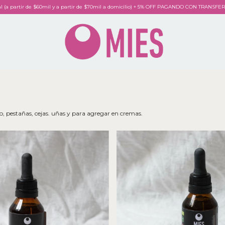
al (a partir de $60mil y a partir de $70mil a domicilio) + 5% OFF PAGANDO CON TRANSF
lo, pestañas, cejas. uñas y para agregar en cremas.