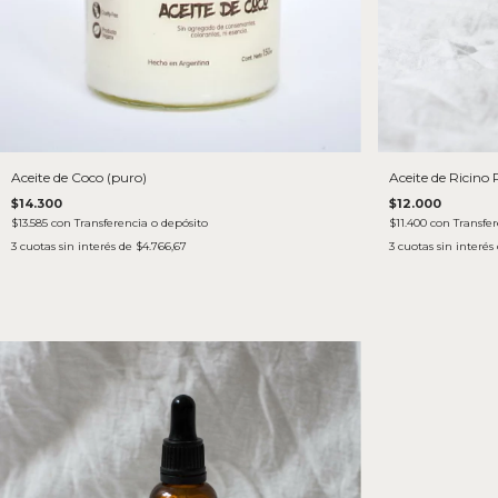
Aceite de Coco (puro)
Aceite de Ricin
$14.300
$12.000
$13.585
con
Transferencia o depósito
$11.400
con
Transfer
3
cuotas sin interés de
$4.766,67
3
cuotas sin interés