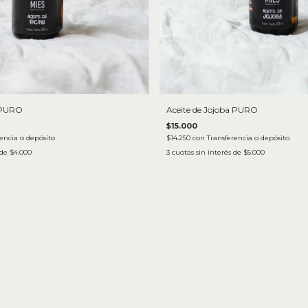
o PURO
Aceite de Jojoba PURO
$15.000
encia o depósito
$14.250
con
Transferencia o depósito
 de
$4.000
3
cuotas sin interés de
$5.000