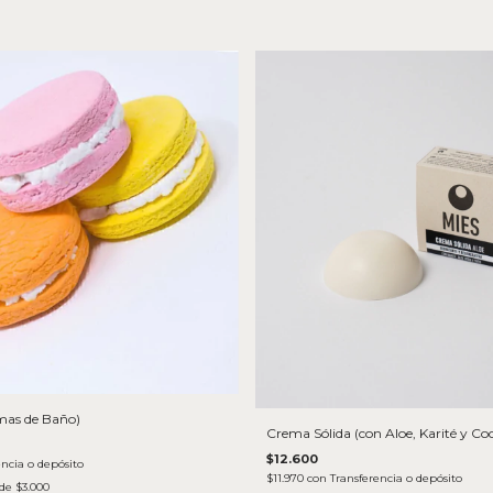
mas de Baño)
Crema Sólida (con Aloe, Karité y Co
$12.600
encia o depósito
$11.970
con
Transferencia o depósito
 de
$3.000