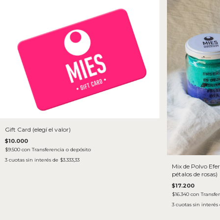
Gift Card (elegí el valor)
$10.000
$9.500
con
Transferencia o depósito
3
cuotas sin interés de
$3.333,33
Mix de Polvo Efe
pétalos de rosas)
$17.200
$16.340
con
Transfe
3
cuotas sin interés