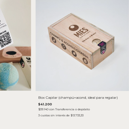
Box Capilar (champú+acond, ideal para regalar)
$41.200
$39.140
con
Transferencia o depósito
3
cuotas sin interés de
$13.733,33