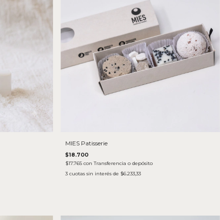
MIES Patisserie
$18.700
$17.765
con
Transferencia o depósito
3
cuotas sin interés de
$6.233,33