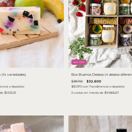
16
% OFF
 (14 variedades)
Box Buenos Deseos (4 deseos diferen
$38.700
$32.600
rencia o depósito
$30.970
con
Transferencia o depósito
 de
$3.533,33
3
cuotas sin interés de
$10.866,67