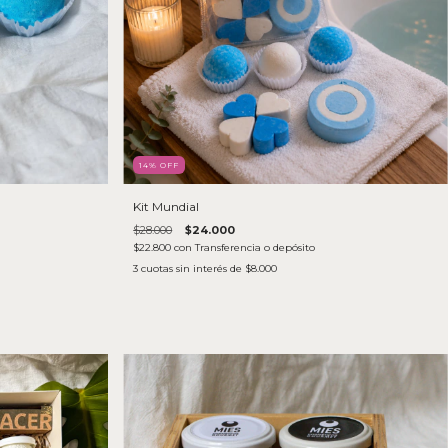
14
% OFF
Kit Mundial
$28.000
$24.000
$22.800
con
Transferencia o depósito
3
cuotas sin interés de
$8.000