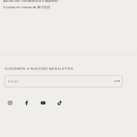
$16.340
con
Transferencia o depósito
3
cuotas sin interés de
$5.733,33
SUSCRIBITE A NUESTRO NEWSLETTER