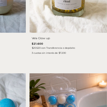
Vela Glow up
$21.600
$20.520
con
Transferencia o depósito
3
cuotas sin interés de
$7.200