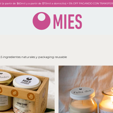
al (a partir de $60mil y a partir de $70mil a domicilio) + 5% OFF PAGANDO CON TRANSF
 ingredientes naturales y packaging reusable