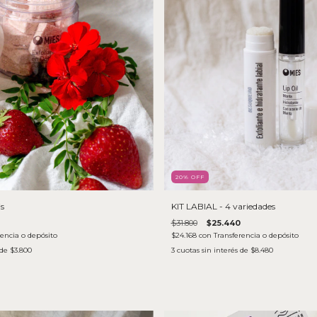
20
% OFF
is
KIT LABIAL - 4 variedades
$31.800
$25.440
rencia o depósito
$24.168
con
Transferencia o depósito
 de
$3.800
3
cuotas sin interés de
$8.480