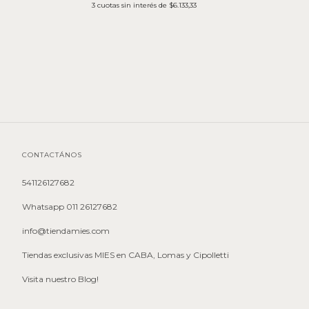
3
cuotas sin interés de
$6.133,33
CONTACTÁNOS
541126127682
Whatsapp 011 26127682
info@tiendamies.com
Tiendas exclusivas MIES en CABA, Lomas y Cipolletti
Visita nuestro Blog!