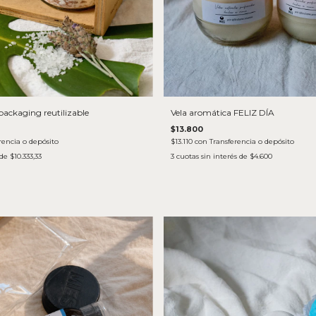
packaging reutilizable
Vela aromática FELIZ DÍA
$13.800
rencia o depósito
$13.110
con
Transferencia o depósito
 de
$10.333,33
3
cuotas sin interés de
$4.600