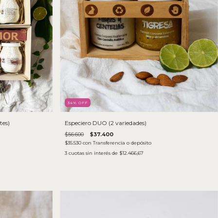
34
% OFF
tes)
Especiero DUO (2 variedades)
$56.600
$37.400
$35.530
con
Transferencia o depósito
3
cuotas sin interés de
$12.466,67