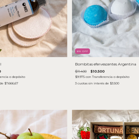
8
% OFF
l
Bombitas efervescentes Argentina
0
$11.400
$10.500
rencia o depósito
$9.975
con
Transferencia o depósito
 de
$7.666,67
3
cuotas sin interés de
$3.500