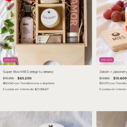
10
% OFF
23
% OFF
Súper Box MIES (elegí tu deseo)
Jabón + jabonera
$70.390
$63.200
$13.800
$10.600
$60.040
con
Transferencia o depósito
$10.070
con
Transfe
3
cuotas sin interés de
$21.066,67
3
cuotas sin interés