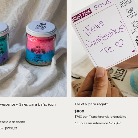
Tarjeta para regalo
rvescente y Sales para baño (con
$800
$760
con
Transferencia o depósito
rencia o depósito
3
cuotas sin interés de
$266,67
 de
$5.733,33