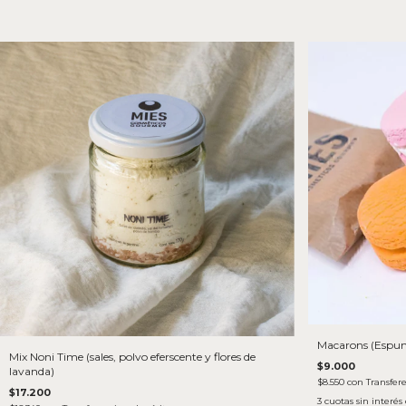
Macarons (Espu
Mix Noni Time (sales, polvo eferscente y flores de
$9.000
lavanda)
$8.550
con
Transfer
$17.200
3
cuotas sin interés