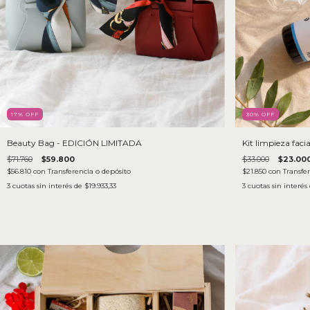
17
% OFF
30
% OFF
Beauty Bag - EDICIÓN LIMITADA
Kit limpieza facia
$71.760
$59.800
$33.000
$23.00
$56.810
con
Transferencia o depósito
$21.850
con
Transfe
3
cuotas sin interés de
$19.933,33
3
cuotas sin interés