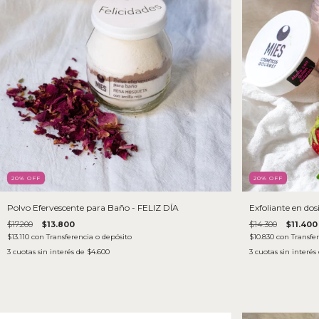
20
% OFF
20
% OFF
Polvo Efervescente para Baño - FELIZ DÍA
Exfoliante en dos
$17.200
$13.800
$14.300
$11.400
$13.110
con
Transferencia o depósito
$10.830
con
Transfe
3
cuotas sin interés de
$4.600
3
cuotas sin interés