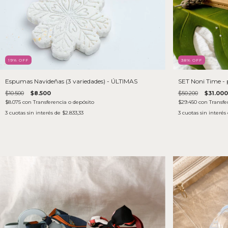
19
% OFF
38
% OFF
Espumas Navideñas (3 variedades) - ÚLTIMAS
SET Noni Time - 
$10.500
$8.500
$50.200
$31.000
$8.075
con
Transferencia o depósito
$29.450
con
Transfe
3
cuotas sin interés de
$2.833,33
3
cuotas sin interés