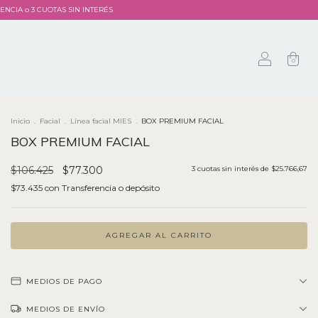
ERENCIA o 3 CUOTAS SIN INTERÉS
0
Inicio
.
Facial
.
Línea facial MIES
.
BOX PREMIUM FACIAL
BOX PREMIUM FACIAL
$106.425
$77.300
3
cuotas sin interés de
$25.766,67
$73.435
con
Transferencia o depósito
MEDIOS DE PAGO
MEDIOS DE ENVÍO