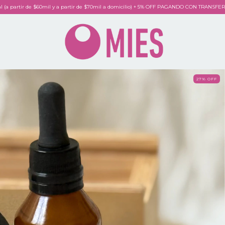
al (a partir de $60mil y a partir de $70mil a domicilio) + 5% OFF PAGANDO CON TRANSF
27
% OFF