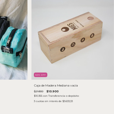
50
% OFF
Caja de Madera Mediana vacía
$21.800
$10.900
$10.355
con
Transferencia o depósito
3
cuotas sin interés de
$3.633,33