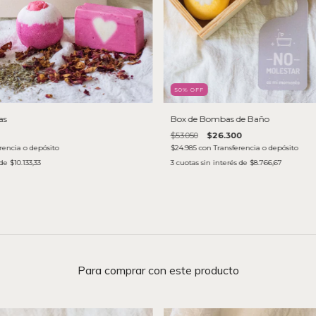
50
% OFF
as
Box de Bombas de Baño
$53.050
$26.300
rencia o depósito
$24.985
con
Transferencia o depósito
 de
$10.133,33
3
cuotas sin interés de
$8.766,67
Para comprar con este producto