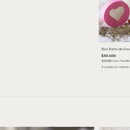
Box Baño de Ros
$30.400
$28.880
con
Transfe
3
cuotas sin interés