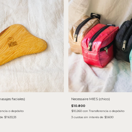
sajes faciales)
Necessaire MIES (chico)
$10.800
encia o depósito
$10.260
con
Transferencia o depósito
 de
$7.633,33
3
cuotas sin interés de
$3.600