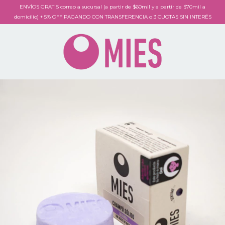
ENVÍOS GRATIS correo a sucursal (a partir de $60mil y a partir de $70mil a
domicilio) + 5% OFF PAGANDO CON TRANSFERENCIA o 3 CUOTAS SIN INTERÉS