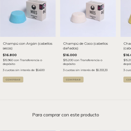
Champú con Argán (cabellos
Champú de Coco (cabellos
Cham
secos)
dañados)
(cab
$16.800
$16.000
$16
$15.960
con
Transferencia o
$15.200
con
Transferencia o
$15.
depósito
depósito
depós
3
cuotas sin interés de
$5.600
3
cuotas sin interés de
$5.333,33
3
cuo
Para comprar con este producto