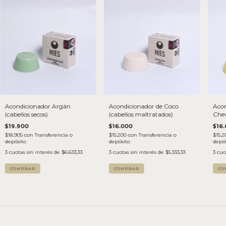
Acondicionador Argán
Acondicionador de Coco
Acon
(cabellos secos)
(cabellos maltratados)
Chew
fino
$19.900
$16.000
$16
$18.905
con
Transferencia o
$15.200
con
Transferencia o
$15.
depósito
depósito
depós
3
cuotas sin interés de
$6.633,33
3
cuotas sin interés de
$5.333,33
3
cuo