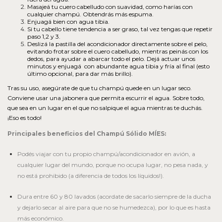
Masajeá tu cuero cabelludo con suavidad, como harías con
cualquier champú. Obtendrás más espuma.
Enjuagá bien con agua tibia.
Si tu cabello tiene tendencia a ser graso, tal vez tengas que repetir
paso 1,2 y 3.
Deslizá la pastilla del acondicionador directamente sobre el pelo,
evitando frotar sobre el cuero cabelludo, mientras peinás con los
dedos, para ayudar a abarcar todo el pelo. Dejá actuar unos
minutos y enjuagá con abundante agua tibia y fría al final (esto
último opcional, para dar más brillo).
Tras su uso, asegúrate de que tu champú quede en un lugar seco.
Conviene usar una jabonera que permita escurrir el agua. Sobre todo,
que sea en un lugar en el que no salpique el agua mientras te duchás.
¡Eso es todo!
Principales beneficios del Champú Sólido MÍES:
Podés viajar con tu propio champú/acondicionador en avión, a
cualquier lugar del mundo, porque no ocupa lugar, no pesa nada, y
no está prohibido (a diferencia de todos los líquidos!).
Dura entre 60 y 80 lavados (acordate de sacarlo siempre de la ducha
y dejarlo secar al aire para que no se humedezca), por lo que es hasta
más económico.