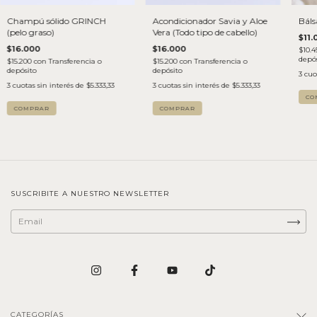
Champú sólido GRINCH
Acondicionador Savia y Aloe
Báls
(pelo graso)
Vera (Todo tipo de cabello)
$11.
$16.000
$16.000
$10.
depós
$15.200
con
Transferencia o
$15.200
con
Transferencia o
depósito
depósito
3
cuo
3
cuotas sin interés de
$5.333,33
3
cuotas sin interés de
$5.333,33
SUSCRIBITE A NUESTRO NEWSLETTER
CATEGORÍAS