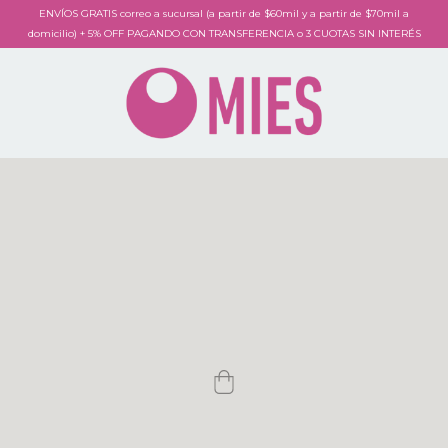
ENVÍOS GRATIS correo a sucursal (a partir de $60mil y a partir de $70mil a
domicilio) + 5% OFF PAGANDO CON TRANSFERENCIA o 3 CUOTAS SIN INTERÉS