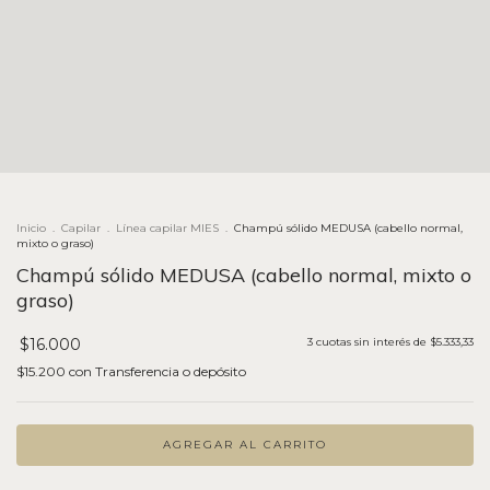
Inicio
.
Capilar
.
Línea capilar MIES
.
Champú sólido MEDUSA (cabello normal,
mixto o graso)
Champú sólido MEDUSA (cabello normal, mixto o
graso)
$16.000
3
cuotas sin interés de
$5.333,33
$15.200
con
Transferencia o depósito