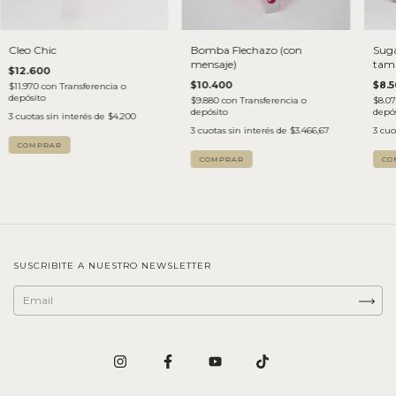
Cleo Chic
Bomba Flechazo (con
Sug
mensaje)
tam
$12.600
$10.400
$8.
$11.970
con
Transferencia o
depósito
$9.880
con
Transferencia o
$8.0
depósito
depós
3
cuotas sin interés de
$4.200
3
cuotas sin interés de
$3.466,67
3
cuo
CO
SUSCRIBITE A NUESTRO NEWSLETTER