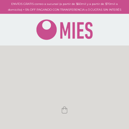
ENVÍOS GRATIS correo a sucursal (a partir de $60mil y a partir de $70mil a
domicilio) + 5% OFF PAGANDO CON TRANSFERENCIA o 3 CUOTAS SIN INTERÉS