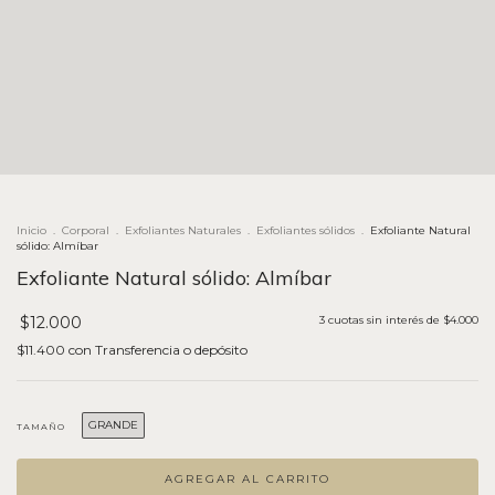
Inicio
.
Corporal
.
Exfoliantes Naturales
.
Exfoliantes sólidos
.
Exfoliante Natural
sólido: Almíbar
Exfoliante Natural sólido: Almíbar
$12.000
3
cuotas sin interés de
$4.000
$11.400
con
Transferencia o depósito
GRANDE
TAMAÑO