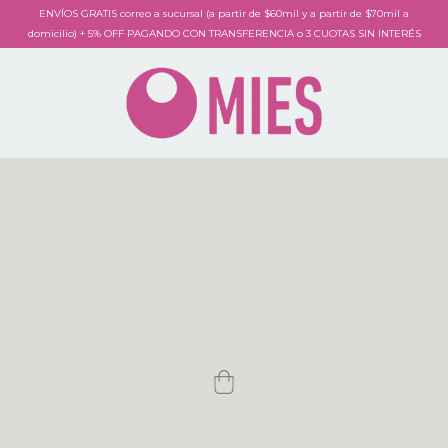
ENVÍOS GRATIS correo a sucursal (a partir de $60mil y a partir de $70mil a
domicilio) + 5% OFF PAGANDO CON TRANSFERENCIA o 3 CUOTAS SIN INTERÉS