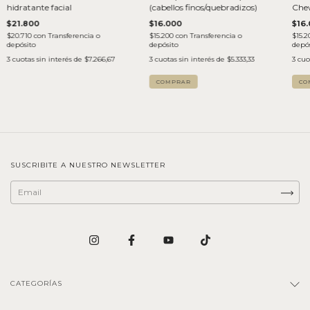
hidratante facial
(cabellos finos/quebradizos)
Chew
fino
$21.800
$16.000
$16
$20.710
con
Transferencia o
$15.200
con
Transferencia o
$15.
depósito
depósito
depós
3
cuotas sin interés de
$7.266,67
3
cuotas sin interés de
$5.333,33
3
cuo
SUSCRIBITE A NUESTRO NEWSLETTER
CATEGORÍAS