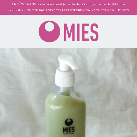
ENVÍOS GRATIS correo a sucursal (a partir de $60mil y a partir de $70mil a
domicilio) + 5% OFF PAGANDO CON TRANSFERENCIA o 3 CUOTAS SIN INTERÉS