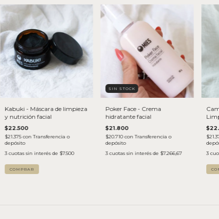
SIN STOCK
Kabuki - Máscara de limpieza
Poker Face - Crema
Came
y nutrición facial
hidratante facial
Limp
tam
$22.500
$21.800
$22
$21.375
con
Transferencia o
$20.710
con
Transferencia o
$21.3
depósito
depósito
depós
3
cuotas sin interés de
$7.500
3
cuotas sin interés de
$7.266,67
3
cuo
CO