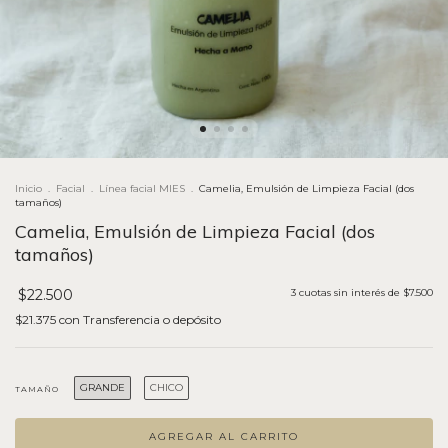
Inicio
.
Facial
.
Línea facial MIES
.
Camelia, Emulsión de Limpieza Facial (dos
tamaños)
Camelia, Emulsión de Limpieza Facial (dos
tamaños)
$22.500
3
cuotas sin interés de
$7.500
$21.375
con
Transferencia o depósito
GRANDE
CHICO
TAMAÑO