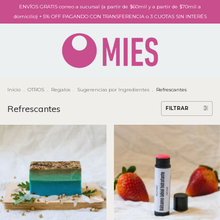
ENVÍOS GRATIS correo a sucursal (a partir de $60mil y a partir de $70mil a
domicilio) + 5% OFF PAGANDO CON TRANSFERENCIA o 3 CUOTAS SIN INTERÉS
Inicio
.
OTROS
.
Regalos
.
Sugerencias por Ingredientes
.
Refrescantes
Refrescantes
FILTRAR