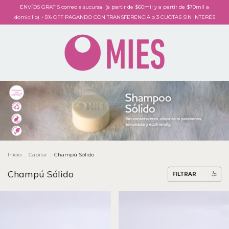
ENVÍOS GRATIS correo a sucursal (a partir de $60mil y a partir de $70mil a
domicilio) + 5% OFF PAGANDO CON TRANSFERENCIA o 3 CUOTAS SIN INTERÉS
Inicio
.
Capilar
.
Champú Sólido
Champú Sólido
FILTRAR