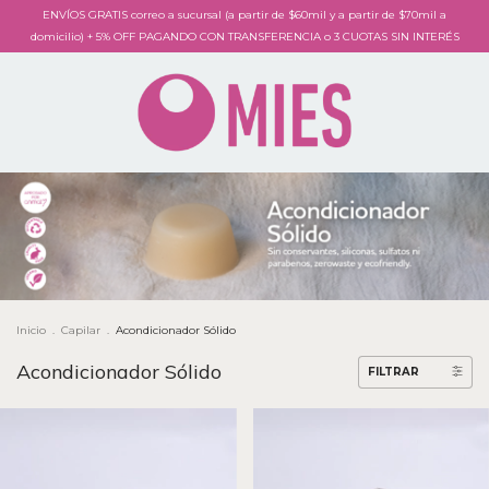
ENVÍOS GRATIS correo a sucursal (a partir de $60mil y a partir de $70mil a
domicilio) + 5% OFF PAGANDO CON TRANSFERENCIA o 3 CUOTAS SIN INTERÉS
Inicio
.
Capilar
.
Acondicionador Sólido
Acondicionador Sólido
FILTRAR